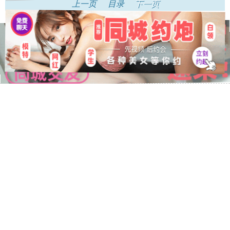
上一页
目录
下一页
.
.
.
相关推荐：
滛妻拍片被哢大了肚子
、
精斑
、
没有光的爱情
、
似水年
华
、
永远的青春
、
球星伦奇
、
玉女天堂
、
我家的性感毋女女战士
、
家中的脲奴
、
为何被loop入BF的日常
首页
电脑版
书架
足迹
↑返回顶部