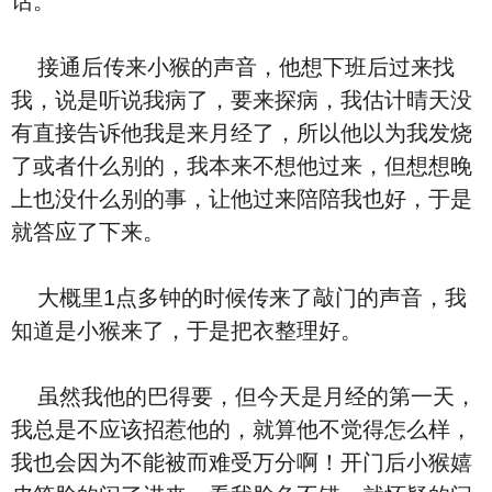
话。
接通后传来小猴的声音，他想下班后过来找
我，说是听说我病了，要来探病，我估计晴天没
有直接告诉他我是来‮经月‬了，所以他以为我发烧
了或者什么别的，我本来不想他过来，但想想晚
上也没什么别的事
，让他过来陪陪我也好，于是
就答应了下来。
大概
里1点多钟的时候传来了敲门的声音，我
知道是小猴来了，于是把
⾐整理好。
虽然我
他的
巴
得要
，但今天是‮经月‬的第一天，
我总是不应该招惹他的，就算他不觉得怎么样，
我也会因为不能被
而难受万分啊！开门后小猴嬉