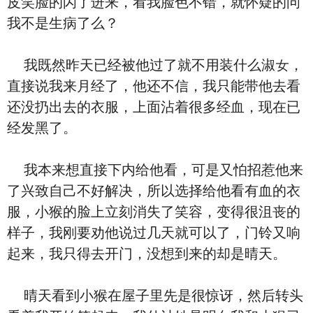
⽪笑脸的闪了进来，看我脸⾊不错，就怀疑的问
我不是生病了么？
我既然昨天已经被他
过了就不用装什么淑女，
直接说我来‮经月‬了，他还不信，我只能带他去看
还没扔出去的⾐服，上面沾着很多经⾎，现在已
经发黑了。
我本来想直接
下内
给他看，可是又怕招惹他来
了兴致自己不好解决，所以选择给他看有⾎的⾐
服，小猴的脸上立刻消失了笑容，变得很沮丧的
样子，我刚要劝他说过几天就可以
了，门铃又响
起来，我只得去开门，没想到来的却是晴天。
晴天看到小猴在屋子里先是很惊讶，然后转头