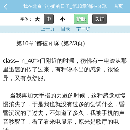
我在北京当小姐的日子_第10章`都被ㄖ琢
首页
大
中
小
护眼
关灯
字体：
上一页
目录
下一页
第10章`都被ㄖ琢 (第2/3页)
class="n_40">门附近的时候，彷佛有一
电流从那
里迅速的传了过来，有种说不出的感觉，很怪
异，又有点舒服。
当我再加大手指的力道的时候，这种感觉就慢
慢消失了，于是我也就没有过多的尝试什么，昏
昏沉沉的
了过去，不知道
了多久，我被‮机手‬的声
音吵醒了，看了看来电显示，原来是歌厅的电