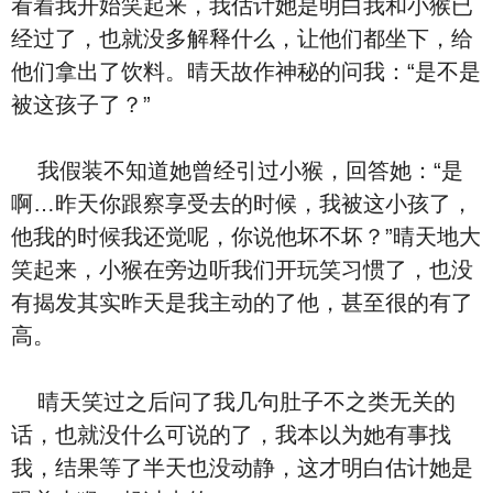
看着我开始
笑起来，我估计她是明⽩我和小猴已
经
过了，也就没多解释什么，让他们都坐下，给
他们拿出了饮料。晴天故作神秘的问我：“是不是
被这孩子
了？”
我假装不知道她曾经
引过小猴，回答她：“是
啊…昨天你跟
察享受去的时候，我被这小
孩
了，
他
我的时候我还
觉呢，你说他坏不坏？”晴天
地大
笑起来，小猴在旁边听我们开玩笑习惯了，也没
有揭发其实昨天是我主动的
了他，甚至很
的有了
⾼
。
晴天笑过之后问了我几句肚子
不
之类无关
的
话，也就没什么可说的了，我本以为她有事
找
我，结果等了半天也没动静，这才明⽩估计她是