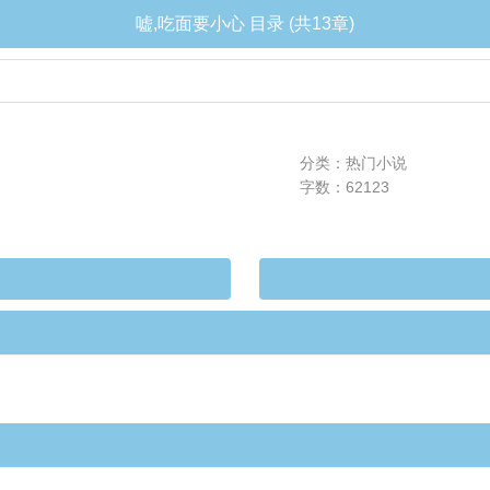
嘘,吃面要小心 目录 (共13章)
分类：热门小说
字数：62123