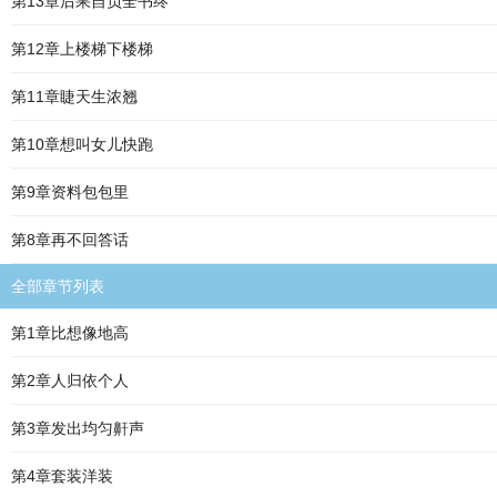
第13章后果自负全书终
第12章上楼梯下楼梯
第11章睫天生浓翘
第10章想叫女儿快跑
第9章资料包包里
第8章再不回答话
全部章节列表
第1章比想像地高
第2章人归依个人
第3章发出均匀鼾声
第4章套装洋装