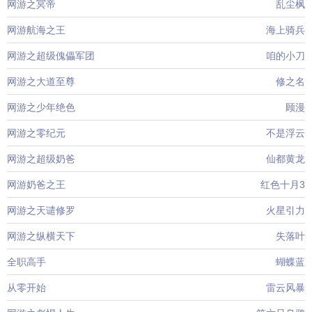
网游之冥帝
乱尘枫
网游航海之王
海上骑兵
网游之超级傀儡军团
咱的小刀
网游之大道至尊
修之名
网游之少年绝色
顾漫
网游之零纪元
不是浮云
网游之超级奶爸
仙都黄龙
网游奶爸之王
红色十月3
网游之天谴修罗
火星引力
网游之纵横天下
失落叶
全职高手
蝴蝶蓝
从零开始
雷云风暴