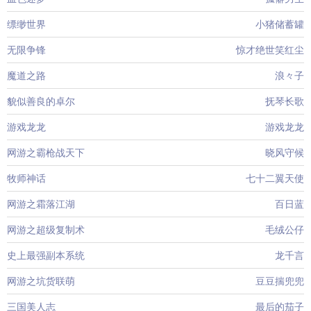
缥缈世界
小猪储蓄罐
无限争锋
惊才绝世笑红尘
魔道之路
浪々子
貌似善良的卓尔
抚琴长歌
游戏龙龙
游戏龙龙
网游之霸枪战天下
晓风守候
牧师神话
七十二翼天使
网游之霜落江湖
百日蓝
网游之超级复制术
毛绒公仔
史上最强副本系统
龙千言
网游之坑货联萌
豆豆揣兜兜
三国美人志
最后的茄子