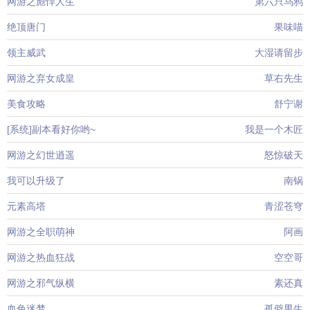
网游之彪悍人生
第六只乌鸦
绝顶唐门
果味喵
领主威武
大湿请留步
网游之弃女成皇
草右先生
美食攻略
舒宁谢
[系统]副本看好你哟~
我是一个木匠
网游之幻世逍遥
怒惊破天
我可以升级了
南锅
元素高塔
青涩苍穹
网游之全职萌神
阿画
网游之热血狂战
空空哥
网游之邪气纵横
素还真
血色迷梦
孤僻男生