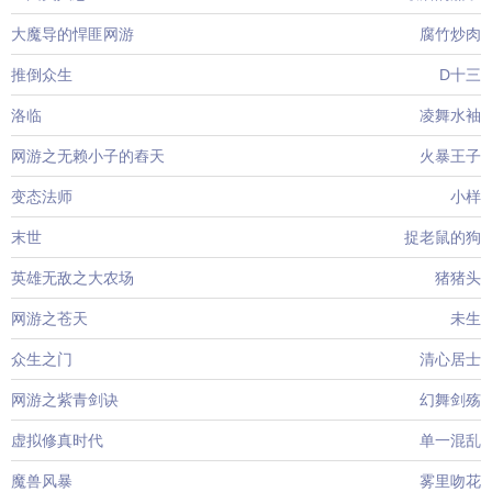
大魔导的悍匪网游
腐竹炒肉
推倒众生
D十三
洛临
凌舞水袖
网游之无赖小子的舂天
火暴王子
变态法师
小样
末世
捉老鼠的狗
英雄无敌之大农场
猪猪头
网游之苍天
未生
众生之门
清心居士
网游之紫青剑诀
幻舞剑殇
虚拟修真时代
单一混乱
魔兽风暴
雾里吻花