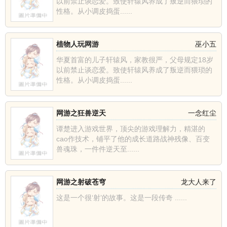
以前禁止谈恋爱。致使轩辕风养成了叛逆而猥琐的
性格。从小调皮捣蛋......
植物人玩网游
巫小五
华夏首富的儿子轩辕风，家教很严，父母规定18岁
以前禁止谈恋爱。致使轩辕风养成了叛逆而猥琐的
性格。从小调皮捣蛋......
网游之狂兽逆天
一念红尘
谭楚进入游戏世界，顶尖的游戏理解力，精湛的
cao作技术，铺平了他的成长道路战神残像、百变
兽魂珠，一件件逆天至......
网游之射破苍穹
龙大人来了
这是一个很‘射’的故事。这是一段传奇 ......