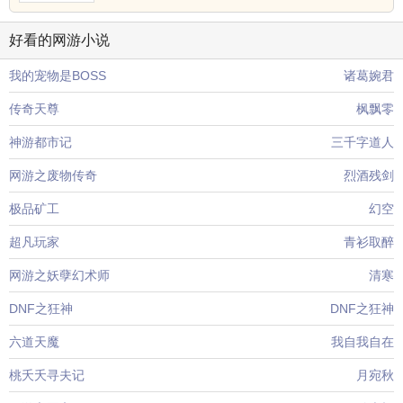
好看的网游小说
我的宠物是BOSS
诸葛婉君
传奇天尊
枫飘零
神游都市记
三千字道人
网游之废物传奇
烈酒残剑
极品矿工
幻空
超凡玩家
青衫取醉
网游之妖孽幻术师
清寒
DNF之狂神
DNF之狂神
六道天魔
我自我自在
桃夭夭寻夫记
月宛秋